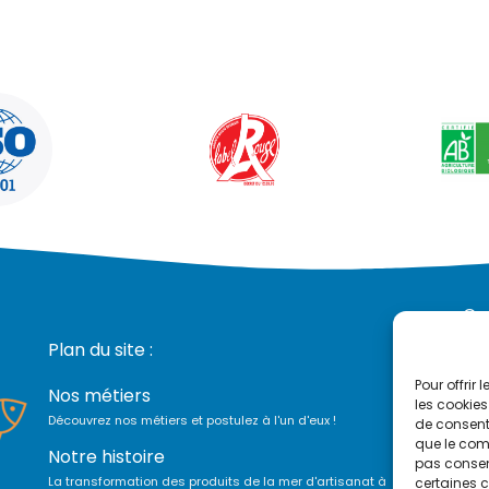
Con
Plan du site :
P
P
Pour offrir
Nos métiers
les cookies
F
Découvrez nos métiers et postulez à l'un d'eux !
de consenti
P
que le comp
Notre histoire
P
pas consent
La transformation des produits de la mer d'artisanat à
i
certaines c