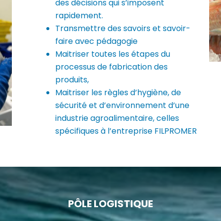
des décisions qui s’imposent
rapidement.
Transmettre des savoirs et savoir-
faire avec pédagogie
Maitriser toutes les étapes du
processus de fabrication des
produits,
Maitriser les règles d’hygiène, de
sécurité et d’environnement d’une
industrie agroalimentaire, celles
spécifiques à l’entreprise FILPROMER
PÔLE LOGISTIQUE