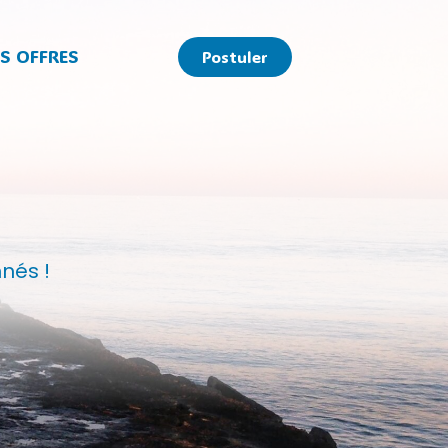
S OFFRES
Postuler
nés !