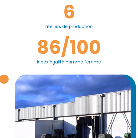
6
ateliers de production
86
/100
Index égalité homme femme