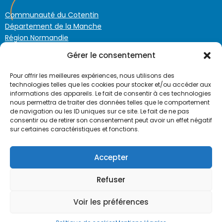
Communauté du Cotentin
Département de la Manche
Région Normandie
Gérer le consentement
02 33 43 98 69
Pour offrir les meilleures expériences, nous utilisons des
technologies telles que les cookies pour stocker et/ou accéder aux
Plan du site :
informations des appareils. Le fait de consentir à ces technologies
nous permettra de traiter des données telles que le comportement
de navigation ou les ID uniques sur ce site. Le fait de ne pas
Nos métiers
consentir ou de retirer son consentement peut avoir un effet négatif
Découvrez nos métiers et postulez à l'un d'eux !
sur certaines caractéristiques et fonctions.
Notre histoire
La transformation des produits de la mer d'artisanat à industrialisation
Accepter
Confidentialité :
Refuser
Voir les préférences